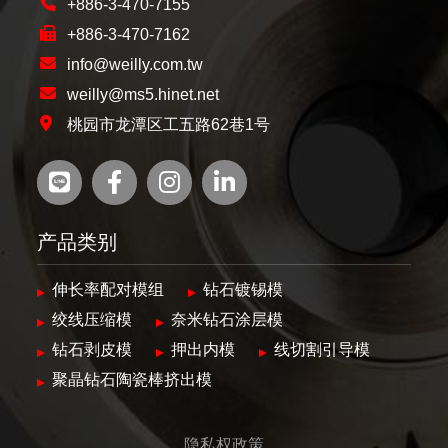
+886-3-470-7155
+886-3-470-7162
info@weilly.com.tw
weilly@ms5.hinet.net
桃园市龙潭区工五路62巷1号
产品类别
伸长率配对模组
钻石镀锡模
绞线压缩模
奈米钻石涂层模
钻石剥皮模
押出内模
线切割引导模
聚晶钻石陶瓷棒挤出模
隐私权政策