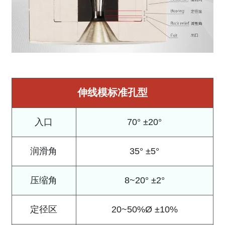
伸线模标准孔型
入口
70° ±20°
润滑角
35° ±5°
压缩角
8~20° ±2°
定径区
20~50%Ø ±10%