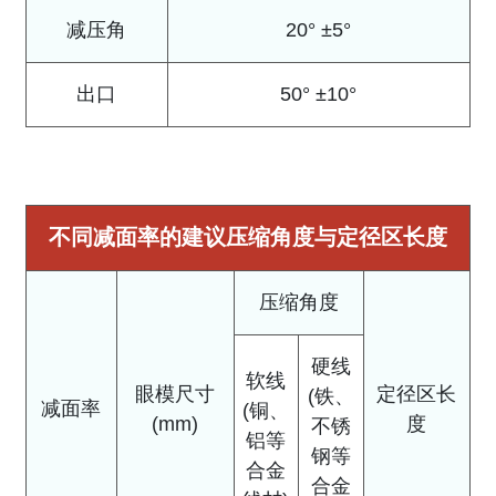
减压角
20° ±5°
出口
50° ±10°
不同减面率的建议压缩角度与定径区长度
压缩角度
硬线
软线
眼模尺寸
定径区长
(铁、
减面率
(铜、
(mm)
度
不锈
铝等
钢等
合金
合金