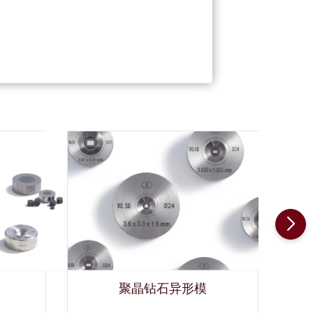
聚晶钻石异形模