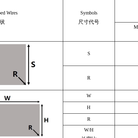
pe
d Wires
Symbols
状
尺寸代号
M
S
R
W
H
R
W/H