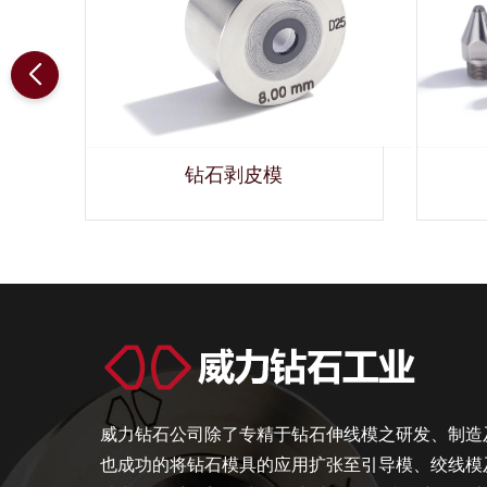
模
钻石剥皮模
威力钻石公司除了专精于钻石伸线模之研发、制造
也成功的将钻石模具的应用扩张至引导模、绞线模