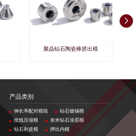
聚晶钻石陶瓷棒挤出模
产品类别
伸长率配对模组
钻石镀锡模
绞线压缩模
奈米钻石涂层模
钻石剥皮模
押出内模