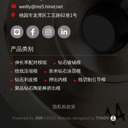
weilly@ms5.hinet.net
桃园市龙潭区工五路62巷1号
产品类别
伸长率配对模组
钻石镀锡模
绞线压缩模
奈米钻石涂层模
钻石剥皮模
押出内模
线切割引导模
聚晶钻石陶瓷棒挤出模
隐私权政策
Powered by
JWA
©2023 Website designed by
THADV